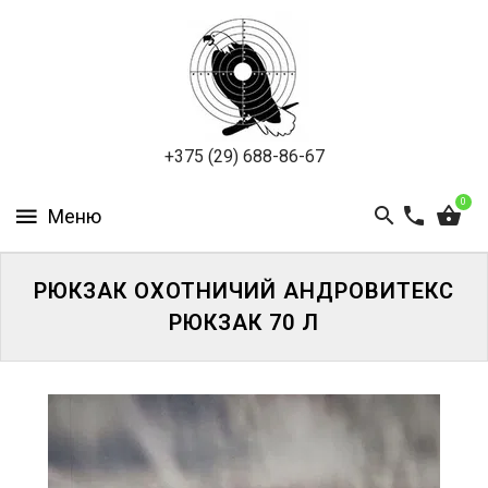
ПНЕВМАТИКА
ОХОТА
ПОДВОДНАЯ
+375 (29) 688-86-67
ОХОТА
0
ОПТИКА
ЭКИПИРОВКА
РЮКЗАК ОХОТНИЧИЙ АНДРОВИТЕКС
РЮКЗАК 70 Л
ТУРИЗМ
И
КЕМПИНГ