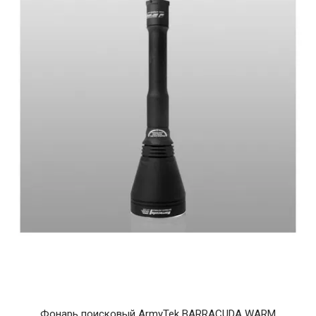
Фонарь поисковый ArmyTek BARRACUDA WARM