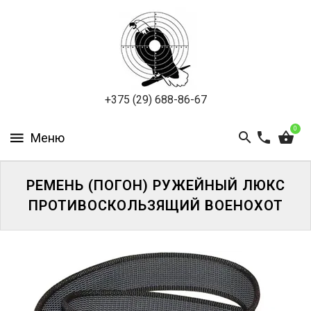
ПНЕВМАТИКА
ОХОТА
ПОДВОДНАЯ
+375 (29) 688-86-67
ОХОТА
0
ОПТИКА
ЭКИПИРОВКА
РЕМЕНЬ (ПОГОН) РУЖЕЙНЫЙ ЛЮКС
ПРОТИВОСКОЛЬЗЯЩИЙ ВОЕНОХОТ
ТУРИЗМ
И
КЕМПИНГ