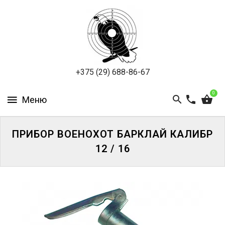
ПНЕВМАТИКА
ОХОТА
ПОДВОДНАЯ
+375 (29) 688-86-67
ОХОТА
0
ОПТИКА
ЭКИПИРОВКА
ПРИБОР ВОЕНОХОТ БАРКЛАЙ КАЛИБР
12 / 16
ТУРИЗМ
И
КЕМПИНГ