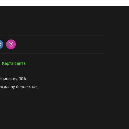
•
Карта сайта
енинская 30А
Могилёву бесплатно.