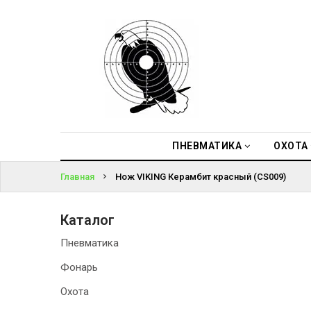
ПНЕВМАТИКА
ВОЙТИ
ОХОТА
ЗАБЫЛИ
ПОДВОДНАЯ
ПАРОЛЬ?
ОХОТА
ОПТИКА
ПНЕВМАТИКА
ОХОТА
Главная
Нож VIKING Керамбит красный (СS009)
ЭКИПИРОВКА
ТУРИЗМ И
Каталог
КЕМПИНГ
Пневматика
Фонарь
Охота