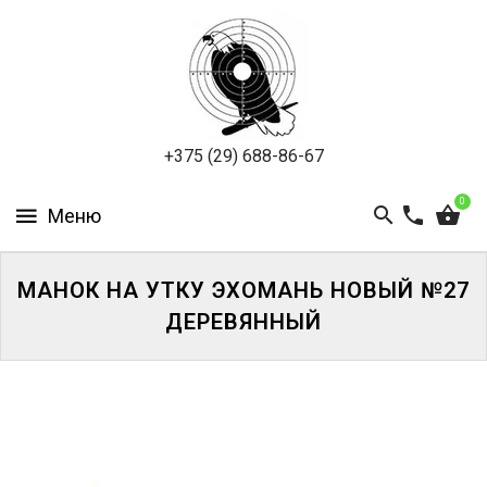
ПНЕВМАТИКА
ОХОТА
ПОДВОДНАЯ
+375 (29) 688-86-67
ОХОТА
0
ОПТИКА
ЭКИПИРОВКА
МАНОК НА УТКУ ЭХОМАНЬ НОВЫЙ №27
ДЕРЕВЯННЫЙ
ТУРИЗМ
И
КЕМПИНГ