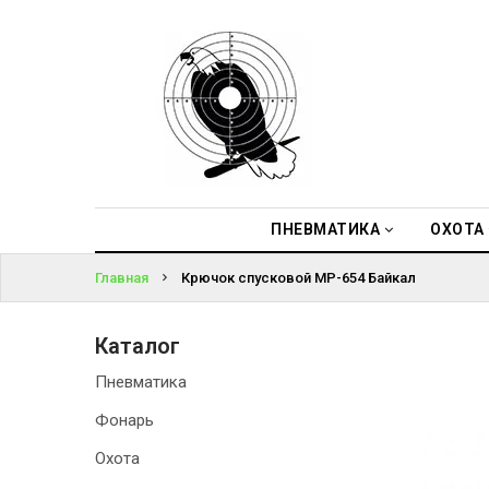
ПНЕВМАТИКА
ВОЙТИ
ОХОТА
ЗАБЫЛИ
ПОДВОДНАЯ
ПАРОЛЬ?
ОХОТА
ОПТИКА
ПНЕВМАТИКА
ОХОТА
Главная
Крючок спусковой МР-654 Байкал
ЭКИПИРОВКА
ТУРИЗМ И
Каталог
КЕМПИНГ
Пневматика
Фонарь
Охота