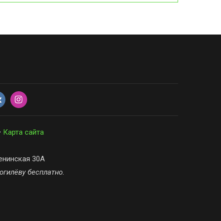
•
Карта сайта
енинская 30А
Могилёву бесплатно.