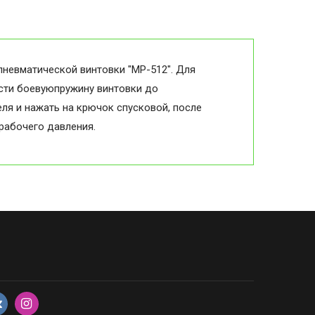
пневматической винтовки "МР-512". Для
ести боевуюпружину винтовки до
еля и нажать на крючок спусковой, после
рабочего давления.