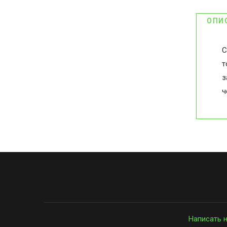
ОПИ
С
т
з
ч
Написать 