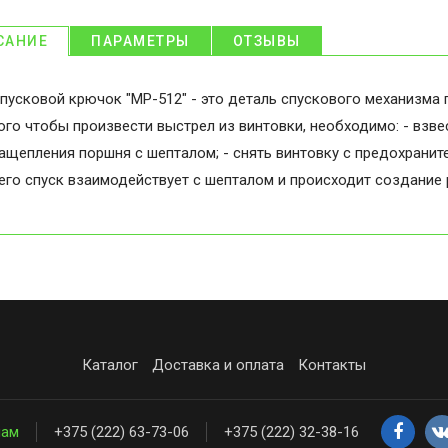
САНИЕ
ПАРАМЕТРЫ
ОТЗЫВЫ
пусковой крючок "МР-512" - это деталь спускового механизма 
ого чтобы произвести выстрел из винтовки, необходимо: - взв
ащепления поршня с шепталом; - снять винтовку с предохранит
его спуск взаимодействует с шепталом и происходит создание 
Каталог
Доставка и оплата
Контакты
нам
+375 (222) 63-73-06
+375 (222) 32-38-16