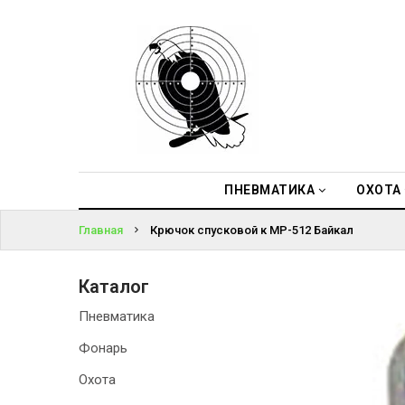
ПНЕВМАТИКА
ВОЙТИ
ОХОТА
ЗАБЫЛИ
ПОДВОДНАЯ
ПАРОЛЬ?
ОХОТА
ОПТИКА
ПНЕВМАТИКА
ОХОТА
Главная
Крючок спусковой к МР-512 Байкал
ЭКИПИРОВКА
ТУРИЗМ И
Каталог
КЕМПИНГ
Пневматика
Фонарь
Охота