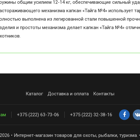
ружины общим усилием 12-14 кг, обеспечивающие сильный удар
астораживающего механизма капкан «Тайга №4» использует та
олностью выполнена из легированной стали повышенной прочно
зделия и простоты механизма делает капкан «Тайга №4» отли
хотников.
Каталог
Доставка и оплата
Контакты
нам
+375 (222) 63-73-06
+375 (222) 32-38-16
2026 • Интернет-магазин товаров для охоты, рыбалки, туризма. 