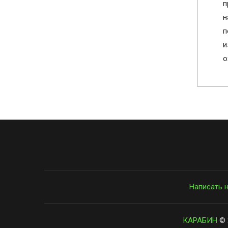
п
н
п
и
о
Написать 
КАРАБИН
© 