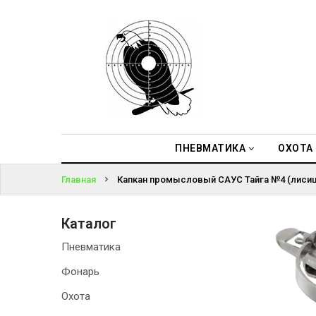
ПНЕВМАТИКА
ВОЙТИ
ОХОТА
ЗАБЫЛИ
ПОДВОДНАЯ
ПАРОЛЬ?
ОХОТА
ОПТИКА
ПНЕВМАТИКА
ОХОТА
Главная
Капкан промысловый САУС Тайга №4 (лисица
ЭКИПИРОВКА
ТУРИЗМ И
Каталог
КЕМПИНГ
Пневматика
Фонарь
Охота