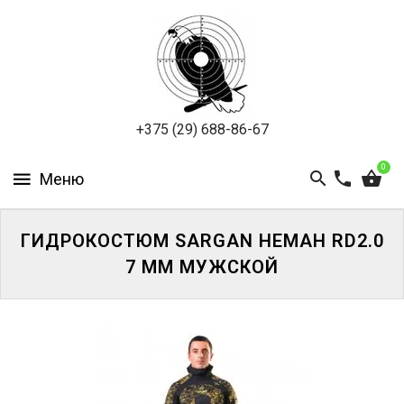
ПНЕВМАТИКА
ОХОТА
ПОДВОДНАЯ
+375 (29) 688-86-67
ОХОТА
0
ОПТИКА
ЭКИПИРОВКА
ГИДРОКОСТЮМ SARGAN НЕМАН RD2.0
7 ММ МУЖСКОЙ
ТУРИЗМ
И
КЕМПИНГ