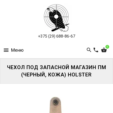
ПНЕВМАТИКА
ОХОТА
ПОДВОДНАЯ
+375 (29) 688-86-67
ОХОТА
0
ОПТИКА
ЭКИПИРОВКА
ЧЕХОЛ ПОД ЗАПАСНОЙ МАГАЗИН ПМ
(ЧЕРНЫЙ, КОЖА) HOLSTER
ТУРИЗМ
И
КЕМПИНГ