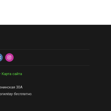
•
Карта сайта
енинская 30А
Могилёву бесплатно.